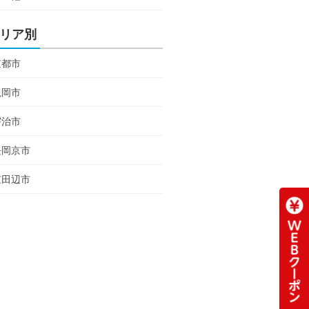
リア別
京都市
亀岡市
宇治市
長岡京市
京田辺市