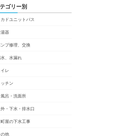
テゴリー別
ミカドユニットバス
給湯器
ポンプ修理、交換
漏水、水漏れ
トイレ
キッチン
お風呂・洗面所
屋外・下水・排水口
京町屋の下水工事
その他