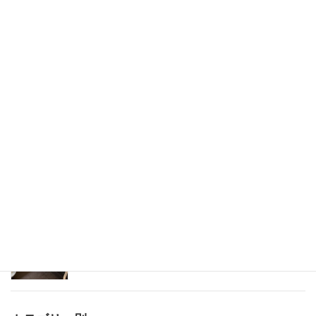
キッチン床下水漏れ 京都市
2023年7月2日
トイレ水が貯まらない、流せない 京都市
2023年6月29日
ミカドユニットバス蛇口修理
2023年4月12日