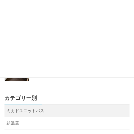
トイレ水が貯まらない、流せない 京都市
2023年6月29日
ミカドユニットバス蛇口修理
2023年4月12日
カテゴリー別
ミカドユニットバス
給湯器