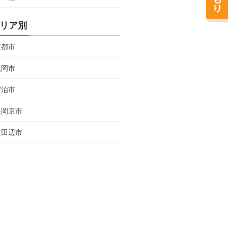
リア別
京都市
亀岡市
宇治市
長岡京市
京田辺市