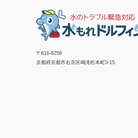
ペ
ジ
ー
ジ
送
り
〒616-8256
京都府京都市右京区鳴滝松本町3-15