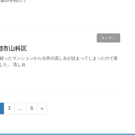
築20年程のワ
キッチン
都市山科区
上経ったマンションから台所の流し台が詰まってしまったので直
した。 流し台
固
固
固
2
3
…
6
»
定
定
定
ペ
ペ
ペ
ー
ー
ー