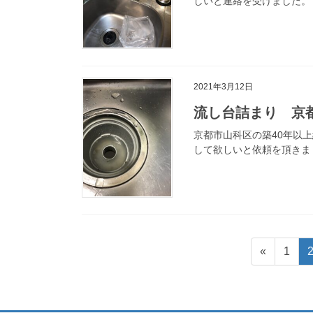
しいと連絡を受けました。 
2021年3月12日
流し台詰まり 京
京都市山科区の築40年以
して欲しいと依頼を頂きま
投
固
«
1
稿
定
ペ
の
ー