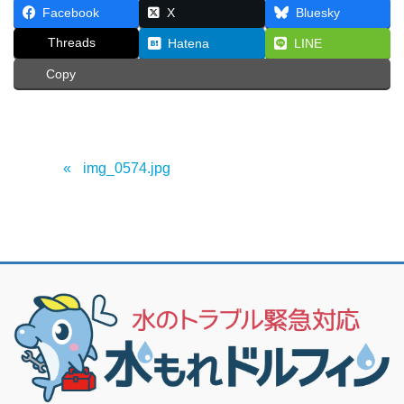
Facebook
X
Bluesky
Threads
Hatena
LINE
Copy
img_0574.jpg