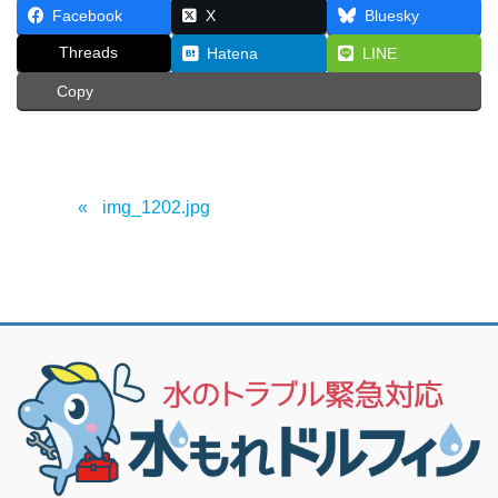
Facebook
X
Bluesky
Threads
Hatena
LINE
Copy
img_1202.jpg