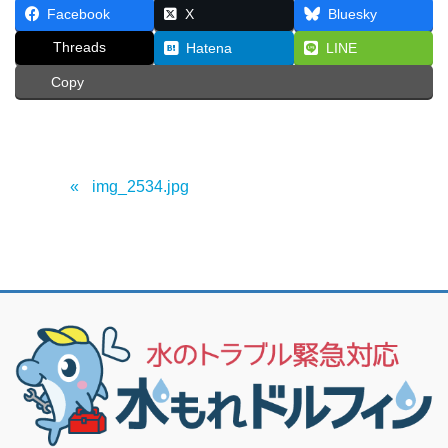
Facebook
X
Bluesky
Threads
Hatena
LINE
Copy
img_2534.jpg