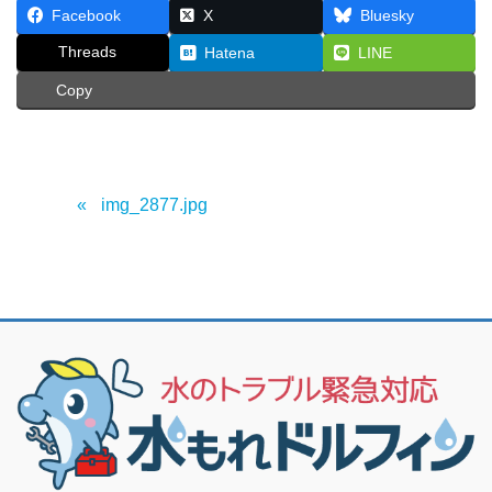
Facebook
X
Bluesky
Threads
Hatena
LINE
Copy
img_2877.jpg